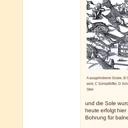
A ausgehobene Grube, B Ge
wird, C Schöpflöffel, D Sc
Stiel
und die Sole wur
heute erfolgt hie
Bohrung für baln