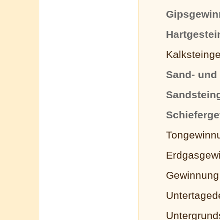
Gipsgewi
Hartgeste
Kalksteing
Sand- und
Sandstein
Schieferg
Tongewinn
Erdgasgew
Gewinnung
Untertaged
Untergrund