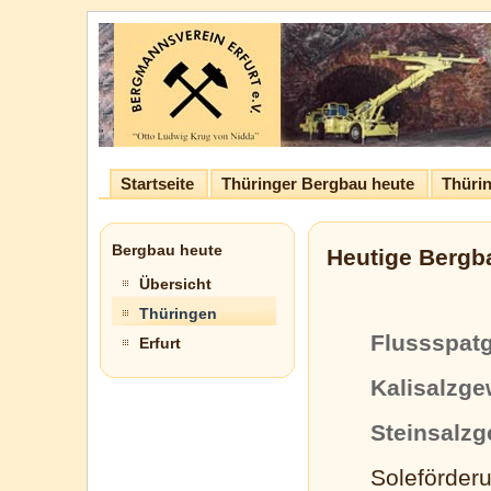
Startseite
Thüringer Bergbau heute
Thürin
Bergbau heute
Heutige Bergba
Übersicht
Thüringen
Flussspat
Erfurt
Kalisalzg
Steinsalz
Soleförder